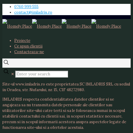
0760 999 555
contact@imladris.ro
Proiecte
Ce spun clientii
Contacteaza-ne
✕
Site-ul www.imladris.ro este proprietatea SC IMLADRIS SRL cu sediul
in Oradea, str. Nufarului, nr. 15, CIF 48272980.
IMLADRIS respecta confidentialitatea datelor clientilor si se
angajeaza sa nu transmita datele personale ale clientilor sau
utilizatorilor site-ului catre terti si sa le foloseasca numai in scopul
stabilirii contactului cu clientii sai, in scopuri statistice necesare,
precum si in scopul informarii acestora asupra aspectelor legate de
functionarea site-ului si a ofertelor acestuia.