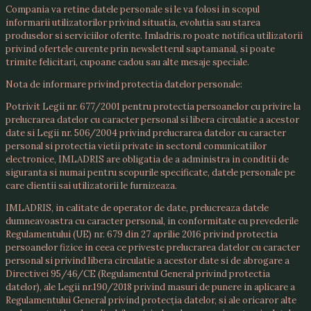
Compania va retine datele personale si le va folosi in scopul
informarii utilizatorilor privind situatia, evolutia sau starea
produselor si serviciilor oferite. Imladris.ro poate notifica utilizatorii
privind ofertele curente prin newsletterul saptamanal, si poate
trimite felicitari, cupoane cadou sau alte mesaje speciale.
Nota de informare privind protectia datelor personale:
Potrivit Legii nr. 677/2001 pentru protectia persoanelor cu privire la
prelucrarea datelor cu caracter personal si libera circulatie a acestor
date si Legii nr. 506/2004 privind prelucrarea datelor cu caracter
personal si protectia vietii private in sectorul comunicatiilor
electronice, IMLADRIS are obligatia de a administra in conditii de
siguranta si numai pentru scopurile specificate, datele personale pe
care clientii sai utilizatorii le furnizeaza.
IMLADRIS, in calitate de operator de date, prelucreaza datele
dumneavoastra cu caracter personal, in conformitate cu prevederile
Regulamentului (UE) nr. 679 din 27 aprilie 2016 privind protectia
persoanelor fizice in ceea ce priveste prelucrarea datelor cu caracter
personal si privind libera circulatie a acestor date si de abrogare a
Directivei 95/46/CE (Regulamentul General privind protectia
datelor), ale Legii nr.190/2018 privind masuri de punere in aplicare a
Regulamentului General privind protecția datelor, si ale oricaror alte